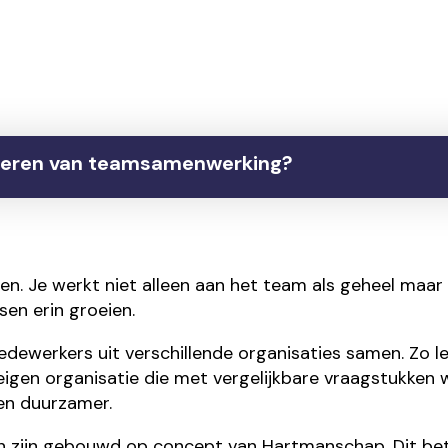
eteren van teamsamenwerking?
n. Je werkt niet alleen aan het team als geheel maar
en erin groeien.
werkers uit verschillende organisaties samen. Zo lee
igen organisatie die met vergelijkbare vraagstukken w
en duurzamer.
zijn gebouwd op concept van Hartmanschap. Dit bete