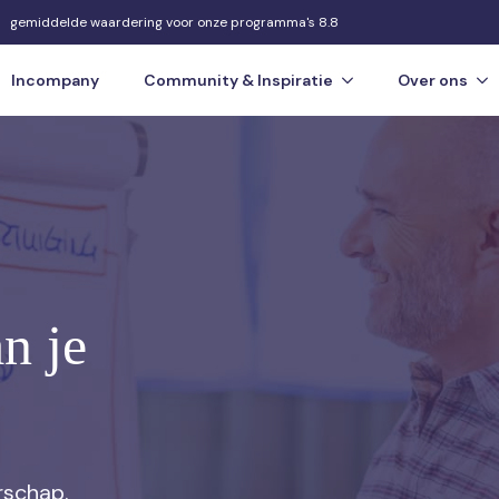
gemiddelde waardering voor onze programma's 8.8
Incompany
Community & Inspiratie
Over ons
n je
rschap.