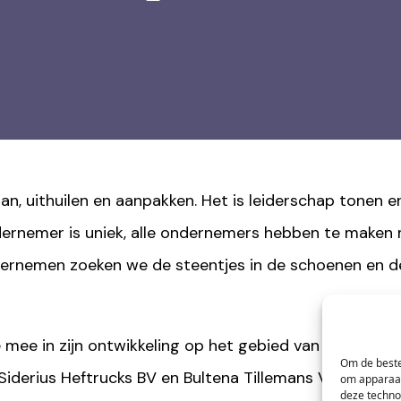
n, uithuilen en aanpakken. Het is leiderschap tonen e
ernemer is uniek, alle ondernemers hebben te maken m
dernemen zoeken we de steentjes in de schoenen en d
mee in zijn ontwikkeling op het gebied van leiderschap
Om de beste
Siderius Heftrucks BV en Bultena Tillemans Verhuur BV.
om apparaat
deze techno