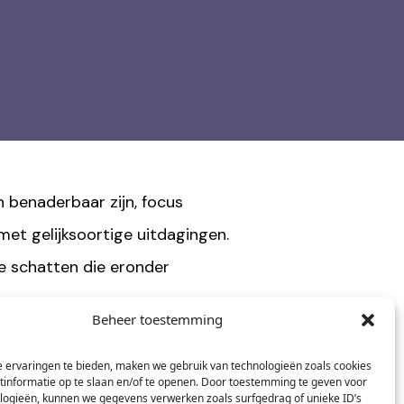
n benaderbaar zijn, focus
et gelijksoortige uitdagingen.
e schatten die eronder
Beheer toestemming
. Hij is directeur van DTL
 ervaringen te bieden, maken we gebruik van technologieën zoals cookies
 De afgelopen jaren heeft hij
informatie op te slaan en/of te openen. Door toestemming te geven voor
logieën, kunnen we gegevens verwerken zoals surfgedrag of unieke ID’s