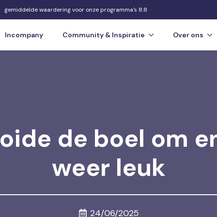
gemiddelde waardering voor onze programma's 8.8
Incompany
Community & Inspiratie
Over ons
oide de boel om en
weer leuk
24/06/2025