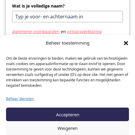
Wat is je volledige naam?
algemene voorwaarden
en
privacyverklaring
Beheer toestemming
Ga je akkoord met de verwerking van je gegevens?
*
Ik ga akkoord
Om de beste ervaringen te bieden, maken we gebruik van technologieën
zoals cookies om apparaatinformatie op te slaan en/of te openen. Door
toestemming te geven voor deze technologieën, kunnen we gegevens
Graag aanvinken om spam te voorkomen
*
verwerken zoals surfgedrag of unieke ID’s op deze site. Het niet geven of
intrekken van toestemming kan bepaalde functies en mogelijkheden
negatief beïnvloeden.
Beheer diensten
Verzenden
Accepteren
Weigeren