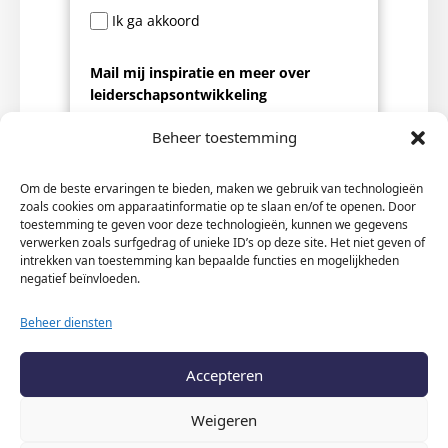
Ik ga akkoord
Mail mij inspiratie en meer over
leiderschapsontwikkeling
Ja!
Beheer toestemming
Graag aanvinken om spam te
Om de beste ervaringen te bieden, maken we gebruik van technologieën
voorkomen
*
zoals cookies om apparaatinformatie op te slaan en/of te openen. Door
toestemming te geven voor deze technologieën, kunnen we gegevens
verwerken zoals surfgedrag of unieke ID’s op deze site. Het niet geven of
intrekken van toestemming kan bepaalde functies en mogelijkheden
negatief beïnvloeden.
Beheer diensten
Verzenden
Accepteren
Weigeren